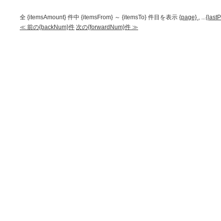
全 {itemsAmount} 件中 {itemsFrom} ～ {itemsTo} 件目を表示
{page}
,
...
{last
≪ 前の{backNum}件
次の{forwardNum}件 ≫